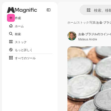
作成
ホーム
/
ストック
/
写真
/
お金-ブラ
ホーム
検索
お金-ブラジルのコイン-
Mateus Andre
ストック
もっと詳しく
すべてのツール