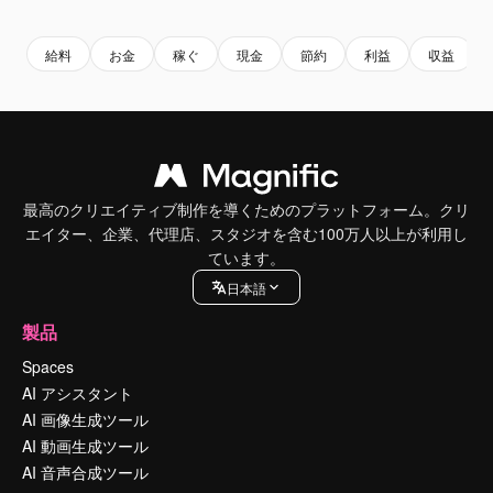
Premium
Premium
Premium
Premium
給料
お金
稼ぐ
現金
節約
利益
収益
最高のクリエイティブ制作を導くためのプラットフォーム。クリ
エイター、企業、代理店、スタジオを含む100万人以上が利用し
ています。
日本語
製品
Spaces
AI アシスタント
AI 画像生成ツール
AI 動画生成ツール
AI 音声合成ツール