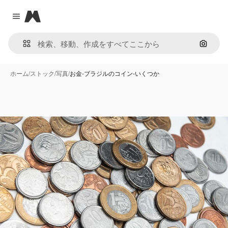
Magnific
Close menu
画像で
ホーム
/
ストック
/
写真
/
お金-ブラジルのコイン-いくつか