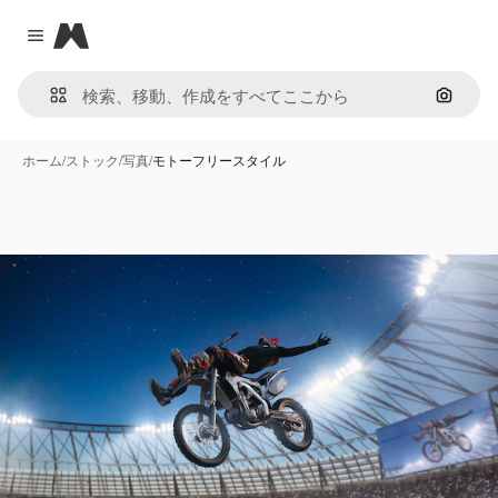
Magnific
Close menu
画像で
ホーム
/
ストック
/
写真
/
モトーフリースタイル