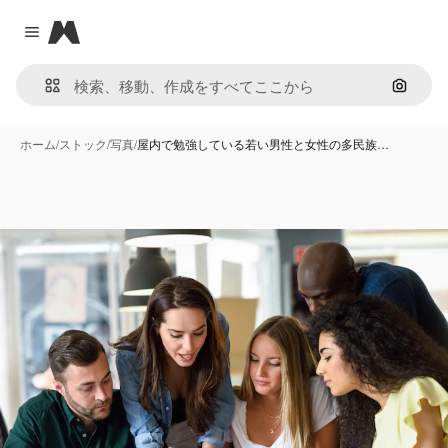
Magnific
Close menu
画像で
ホーム
/
ストック
/
写真
/
屋内で勉強している若い男性と女性の多民族…