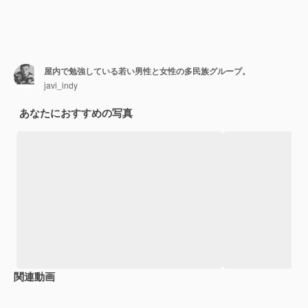
屋内で勉強している若い男性と女性の多民族グループ。
javi_indy
あなたにおすすめの写真
関連動画
Premium
Premium
Premium
Premium