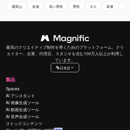
陽気な
友達
若い男性
男性
大人
若者
グ
最高のクリエイティブ制作を導くためのプラットフォーム。クリ
エイター、企業、代理店、スタジオを含む100万人以上が利用し
ています。
日本語
製品
Spaces
AI アシスタント
AI 画像生成ツール
AI 動画生成ツール
AI 音声合成ツール
ストックコンテンツ