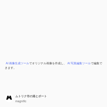
AI 画像生成ツール
でオリジナル画像を作成し、
AI 写真編集ツール
で編集で
きます。
ムトリク市の港とボート
magnific