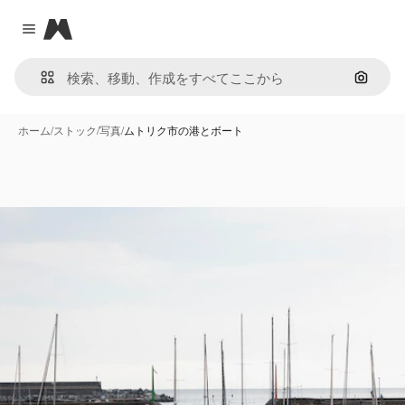
Magnific
Close menu
画像で
ホーム
/
ストック
/
写真
/
ムトリク市の港とボート