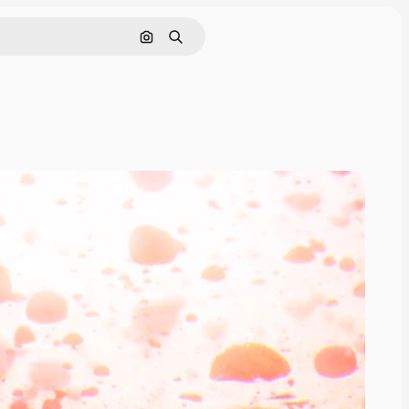
画像で検索
検索