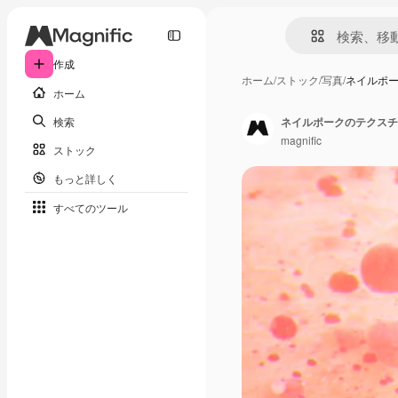
作成
ホーム
/
ストック
/
写真
/
ネイルポー
ホーム
検索
ネイルポークのテクスチ
magnific
ストック
もっと詳しく
すべてのツール