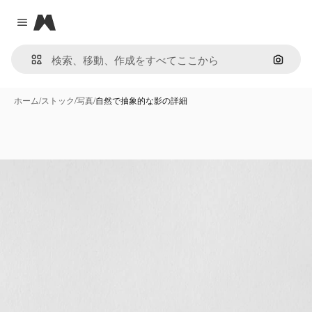
Magnific
Close menu
画像で
ホーム
/
ストック
/
写真
/
自然で抽象的な影の詳細