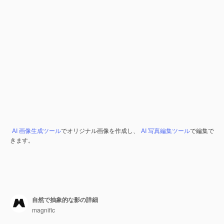
AI 画像生成ツール
でオリジナル画像を作成し、
AI 写真編集ツール
で編集で
きます。
自然で抽象的な影の詳細
magnific