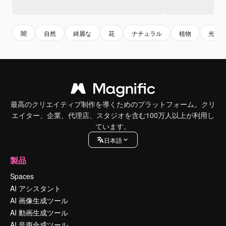
闇
自然
綺麗な
花
ナチュラル
植物
光
最高のクリエイティブ制作を導くためのプラットフォーム。クリ
エイター、企業、代理店、スタジオを含む100万人以上が利用し
ています。
日本語
製品
Spaces
AI アシスタント
AI 画像生成ツール
AI 動画生成ツール
AI 音声合成ツール