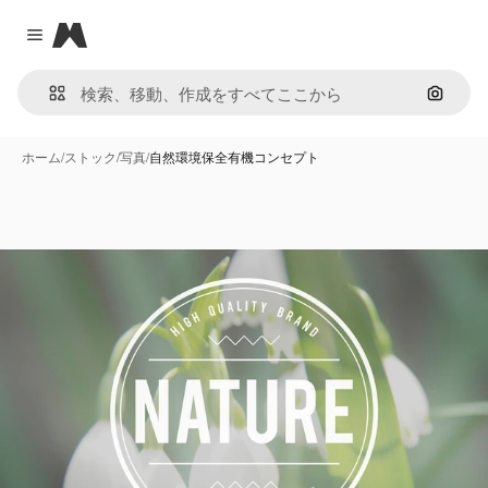
Magnific
Close menu
画像で
ホーム
/
ストック
/
写真
/
自然環境保全有機コンセプト