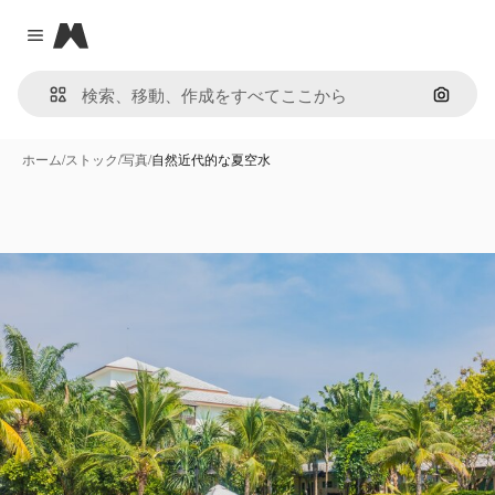
Magnific
Close menu
画像で
ホーム
/
ストック
/
写真
/
自然近代的な夏空水