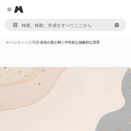
Magnific
Close menu
画像で
ホーム
/
ストック
/
写真
/
金色の星が輝く中性的な抽象的な背景