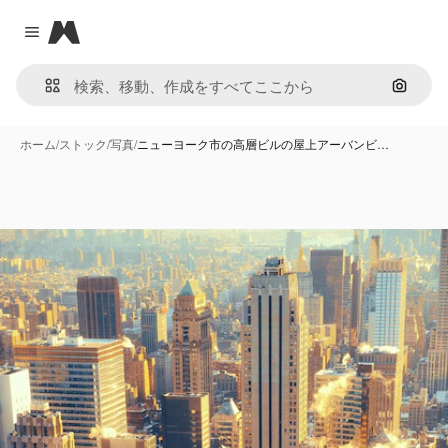
Magnific
Close menu
画像で
ホーム
/
ストック
/
写真
/
ニューヨーク市の高層ビルの屋上アーバンビ…