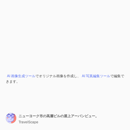
AI 画像生成ツール
でオリジナル画像を作成し、
AI 写真編集ツール
で編集で
きます。
ニューヨーク市の高層ビルの屋上アーバンビュー。
TravelScape