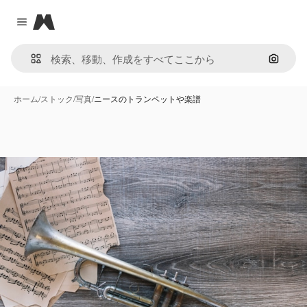
Magnific
Close menu
画像で
ホーム
/
ストック
/
写真
/
ニースのトランペットや楽譜