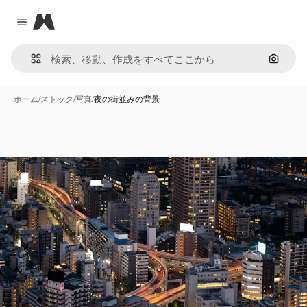
Magnific
Close menu
画像で
ホーム
/
ストック
/
写真
/
夜の街並みの背景