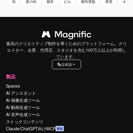
街
夜の街
都市
ビル
都市景観
夜景
オフ
最高のクリエイティブ制作を導くためのプラットフォーム。クリ
エイター、企業、代理店、スタジオを含む100万人以上が利用し
ています。
日本語
製品
Spaces
AI アシスタント
AI 画像生成ツール
AI 動画生成ツール
AI 音声合成ツール
ストックコンテンツ
Claude/ChatGPT向けMCP
新規