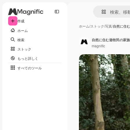
作成
ホーム
/
ストック
/
写真
/
自然に住
ホーム
検索
自然に住む遊牧民の家族
magnific
ストック
もっと詳しく
すべてのツール