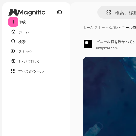
作成
ホーム
/
ストック
/
写真
/
ビニール
ホーム
検索
ビニール袋を浮かべてク
rawpixel.com
ストック
もっと詳しく
すべてのツール