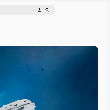
画像で検索
検索