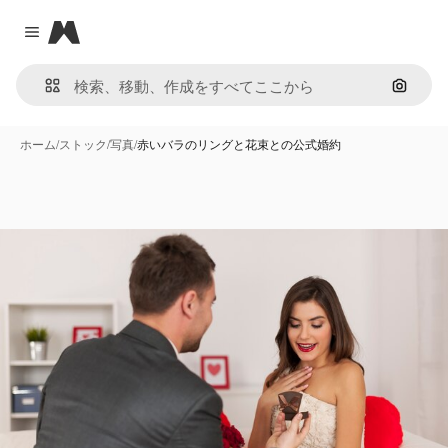
Magnific
Close menu
画像で
ホーム
/
ストック
/
写真
/
赤いバラのリングと花束との公式婚約