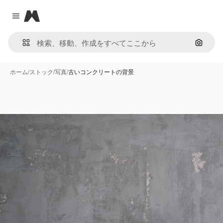
Magnific
Close menu
画像で
ホーム
/
ストック
/
写真
/
古いコンクリートの背景