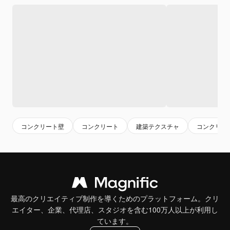
コンクリート壁
コンクリート
建築テクスチャ
コンクリー
最高のクリエイティブ制作を導くためのプラットフォーム。クリ
エイター、企業、代理店、スタジオを含む100万人以上が利用し
ています。