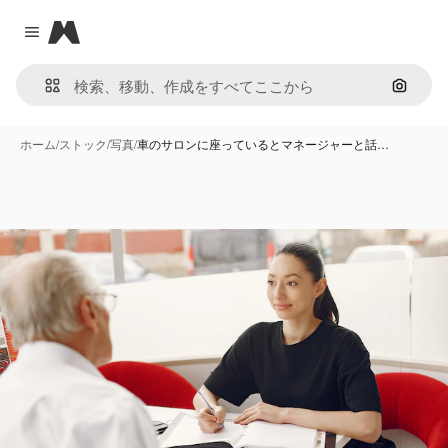
Magnific
Close menu
画像で
ホーム
/
ストック
/
写真
/
車のサロンに座っているとマネージャーと話…