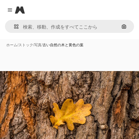
Magnific
Close menu
画像で
ホーム
/
ストック
/
写真
/
古い自然の木と黄色の葉