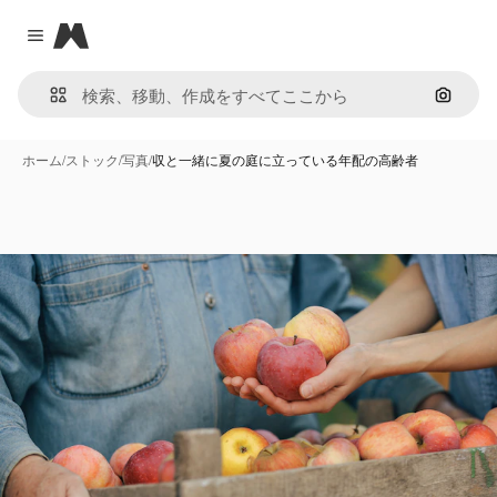
Magnific
Close menu
画像で
ホーム
/
ストック
/
写真
/
収と一緒に夏の庭に立っている年配の高齢者