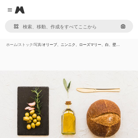
Magnific
Close menu
画像で
ホーム
/
ストック
/
写真
/
オリーブ、ニンニク、ローズマリー、白、壁…