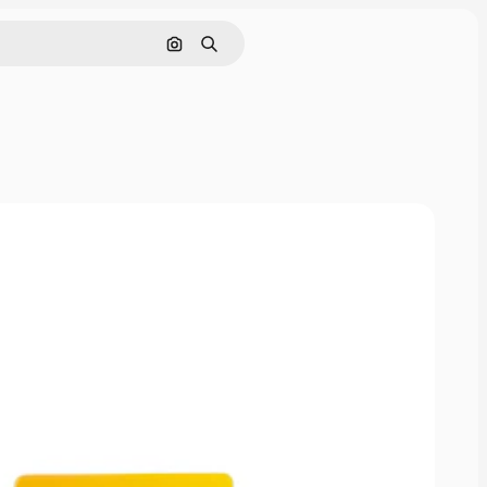
画像で検索
検索