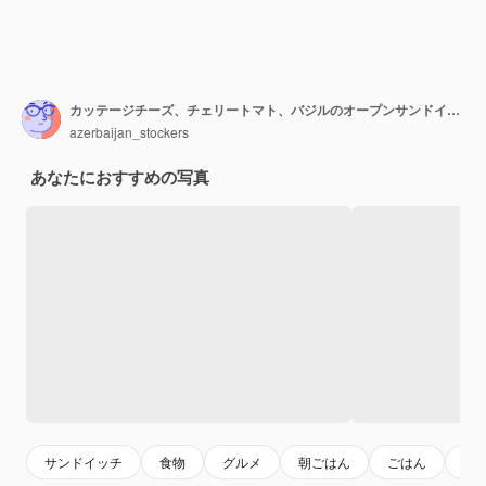
カッテージチーズ、チェリートマト、バジルのオープンサンドイッチ。
azerbaijan_stockers
あなたにおすすめの写真
サンドイッチ
食物
グルメ
朝ごはん
ごはん
ラ