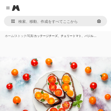
Magnific
Close menu
画像で
ホーム
/
ストック
/
写真
/
カッテージチーズ、チェリートマト、バジル…