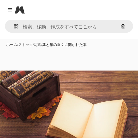
Magnific
Close menu
画像で
ホーム
/
ストック
/
写真
/
葉と箱の近くに開かれた本