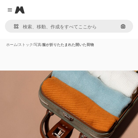
Magnific
Close menu
画像で
ホーム
/
ストック
/
写真
/
服が折りたたまれた開いた荷物