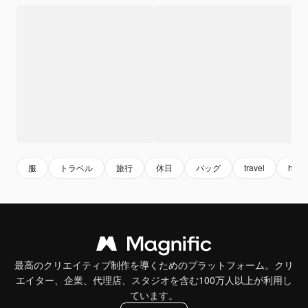
服
トラベル
旅行
休日
バッグ
travel
holid
最高のクリエイティブ制作を導くためのプラットフォーム。クリ
エイター、企業、代理店、スタジオを含む100万人以上が利用し
ています。