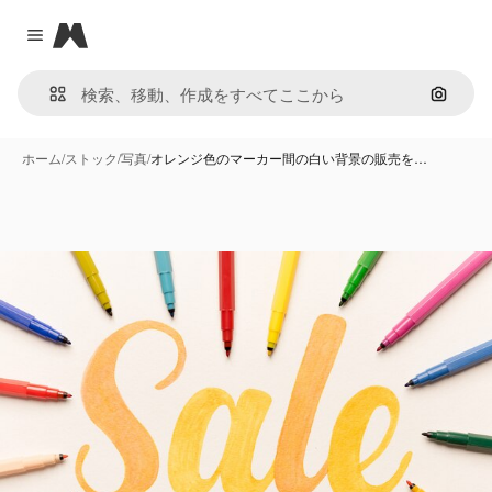
Magnific
Close menu
画像で
ホーム
/
ストック
/
写真
/
オレンジ色のマーカー間の白い背景の販売を…