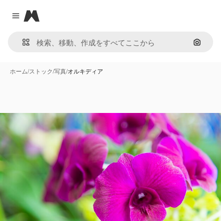
Magnific
Close menu
画像で
ホーム
/
ストック
/
写真
/
オルキディア