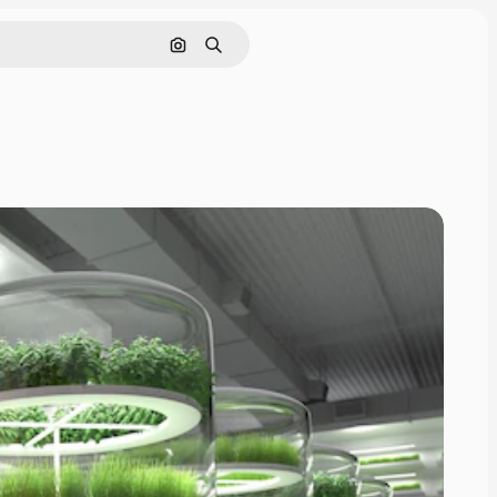
画像で検索
検索