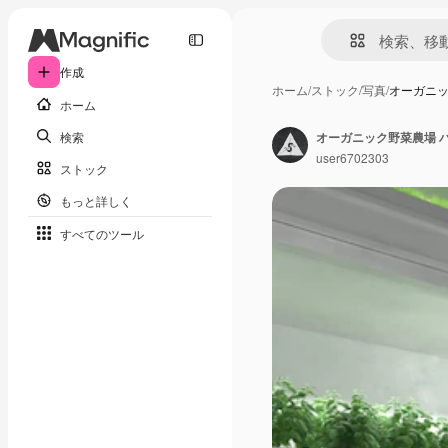
作成
ホーム
/
ストック
/
写真
/
オーガニッ
ホーム
検索
オーガニック野菜農場 
user6702303
ストック
もっと詳しく
すべてのツール