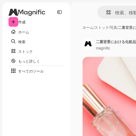
作成
ホーム
/
ストック
/
写真
/
二重背景
ホーム
検索
二重背景における化粧品
magnific
ストック
もっと詳しく
すべてのツール