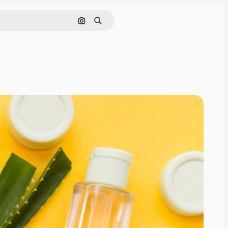
画像で検索
検索