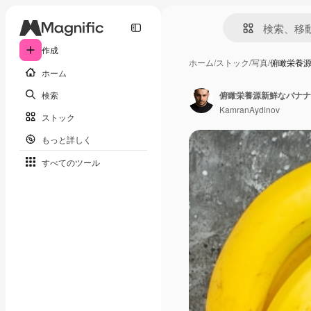
作成
ホーム
/
ストック
/
写真
/
俯瞰栄養
ホーム
検索
俯瞰栄養源新鮮なバナナ
KamranAydinov
ストック
もっと詳しく
すべてのツール