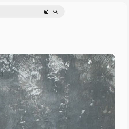
画像で検索
検索