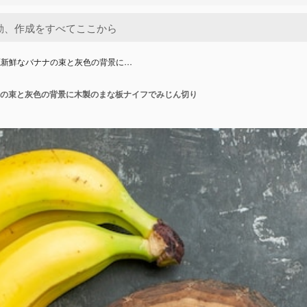
源新鮮なバナナの束と灰色の背景に…
の束と灰色の背景に木製のまな板ナイフでみじん切り