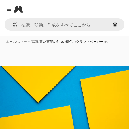
Magnific
Close menu
画像で
ホーム
/
ストック
/
写真
/
青い背景の3つの黄色いクラフトペーパーを…