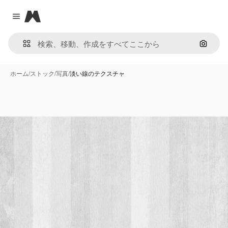
Magnific
Close menu
画像で
ホーム
/
ストック
/
写真
/
淡い線のテクスチャ