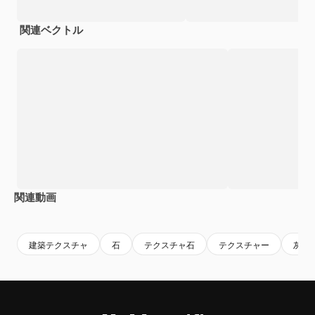
関連ベクトル
関連動画
Premium
Premium
AIによって生成されました。
Premium
Premium
建築テクスチャ
石
テクスチャ石
テクスチャー
灰色