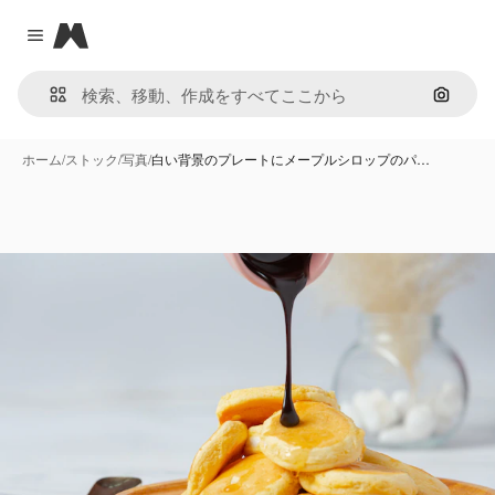
Magnific
Close menu
画像で
ホーム
/
ストック
/
写真
/
白い背景のプレートにメープルシロップのパ…