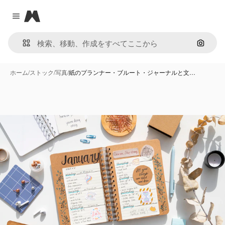
Magnific
Close menu
画像で
ホーム
/
ストック
/
写真
/
紙のプランナー・ブルート・ジャーナルと文…