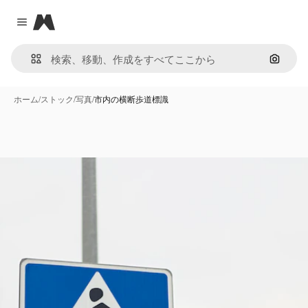
Magnific
Close menu
画像で
ホーム
/
ストック
/
写真
/
市内の横断歩道標識