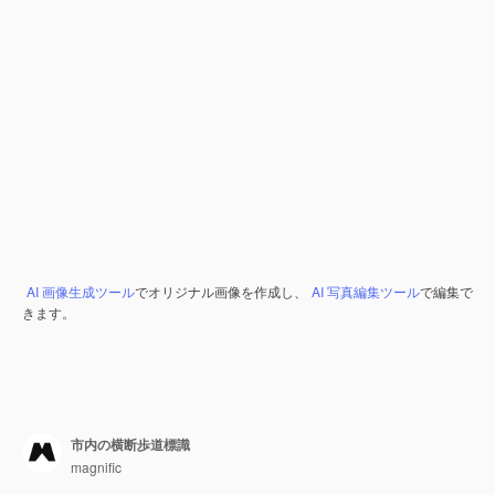
AI 画像生成ツール
でオリジナル画像を作成し、
AI 写真編集ツール
で編集で
きます。
市内の横断歩道標識
magnific