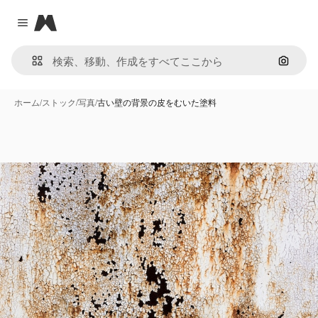
Magnific
Close menu
画像で
ホーム
/
ストック
/
写真
/
古い壁の背景の皮をむいた塗料