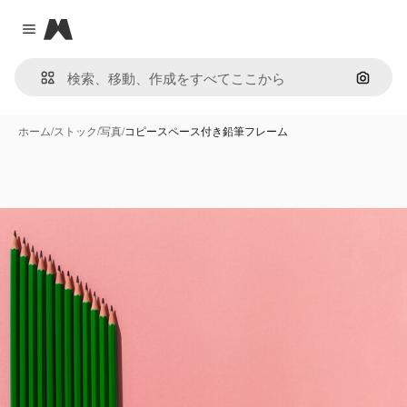
Magnific
Close menu
画像で
ホーム
/
ストック
/
写真
/
コピースペース付き鉛筆フレーム