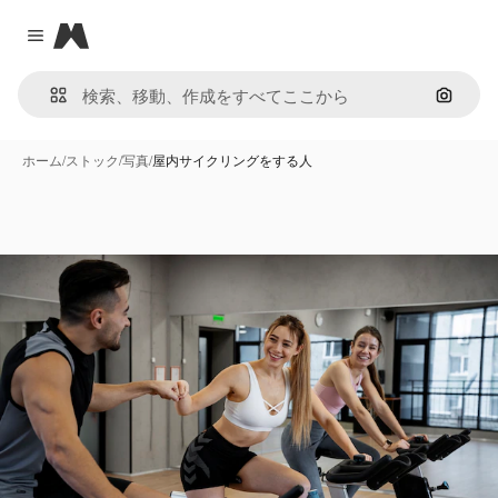
Magnific
Close menu
画像で
ホーム
/
ストック
/
写真
/
屋内サイクリングをする人