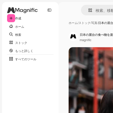
作成
ホーム
/
ストック
/
写真
/
日本の屋
ホーム
検索
日本の屋台の食べ物を楽
magnific
ストック
もっと詳しく
すべてのツール