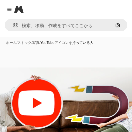
Magnific
Close menu
画像で
ホーム
/
ストック
/
写真
/
YouTubeアイコンを持っている人