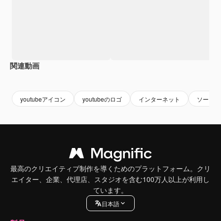
関連動画
Premium
Premium
Premium
Premium
youtubeアイコン
youtubeのロゴ
インターネット
ソーシャ
最高のクリエイティブ制作を導くためのプラットフォーム。クリ
エイター、企業、代理店、スタジオを含む100万人以上が利用し
ています。
日本語