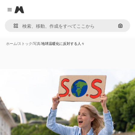
Magnific
Close menu
画像で
ホーム
/
ストック
/
写真
/
地球温暖化に反対する人々