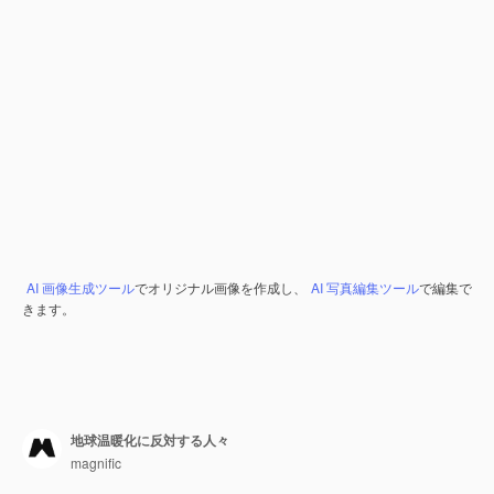
AI 画像生成ツール
でオリジナル画像を作成し、
AI 写真編集ツール
で編集で
きます。
地球温暖化に反対する人々
magnific