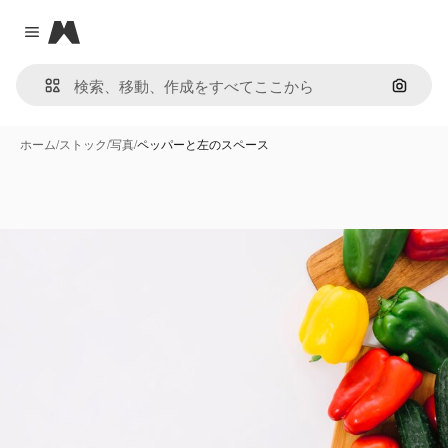
Magnific
Close menu
画像で
ホーム
/
ストック
/
写真
/
ペッパーと左のスペース