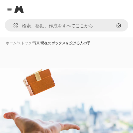
Magnific
Close menu
画像で
ホーム
/
ストック
/
写真
/
現在のボックスを投げる人の手