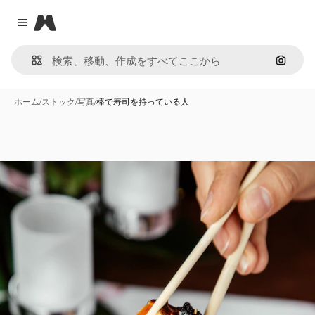
Magnific
Close menu
画像で
ホーム
/
ストック
/
写真
/
棒で寿司を持っている人