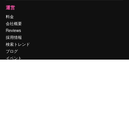
運営
料金
会社概要
Reviews
採用情報
検索トレンド
ブログ
イベント
Slidesgo
コンテンツを販売する
プレスルーム
magnific.aiをお探しですか？
お問い合わせ
顧客サポート
Instagram
YouTube