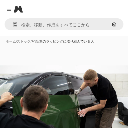
Magnific
Close menu
画像で
ホーム
/
ストック
/
写真
/
車のラッピングに取り組んでいる人