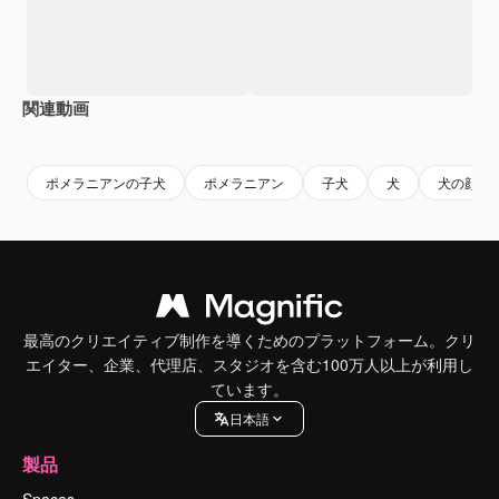
関連動画
Premium
Premium
AIによって生成されました。
Premium
Premium
ポメラニアンの子犬
ポメラニアン
子犬
犬
犬の顔
最高のクリエイティブ制作を導くためのプラットフォーム。クリ
エイター、企業、代理店、スタジオを含む100万人以上が利用し
ています。
日本語
製品
Spaces