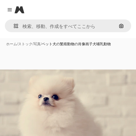
Magnific
Close menu
画像で
ホーム
/
ストック
/
写真
/
ペット犬の繁殖動物の肖像画子犬哺乳動物