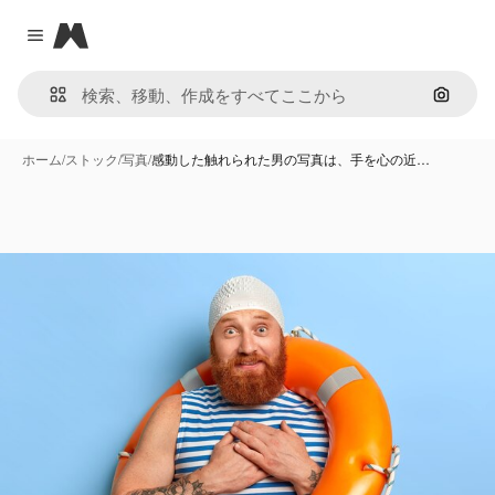
Magnific
Close menu
画像で
ホーム
/
ストック
/
写真
/
感動した触れられた男の写真は、手を心の近…