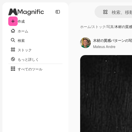
作成
ホーム
/
ストック
/
写真
/
木材の質
ホーム
検索
木材の質感パターンの写
Mateus Andre
ストック
もっと詳しく
すべてのツール