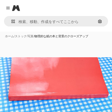
Magnific
Close menu
画像で
ホーム
/
ストック
/
写真
/
物理的な紙の本と背景のクローズアップ