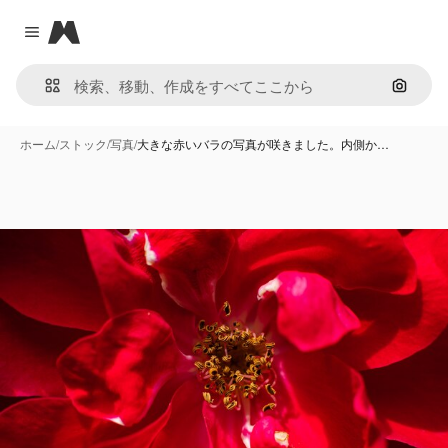
Magnific
Close menu
画像で
ホーム
/
ストック
/
写真
/
大きな赤いバラの写真が咲きました。内側か…